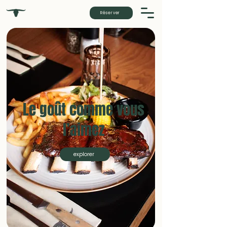
Réserver
Le goût comme vous
l’aimez
explorer