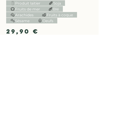
Produit laitier
Soja
Fruits de mer
Blé
Arachides
Fruits à coque
Sésame
Oeufs
29,90 €
Ribs Piano
Une pièce généreuse et fondante, cuite
lentement pour révéler toute la richesse et la
tendreté du bœuf. Parfait pour les amateurs
de viande au goût intense.
Accompagné de frites, épi de maïs et sauce
BBQ.
Blé
Soja
32,90 €