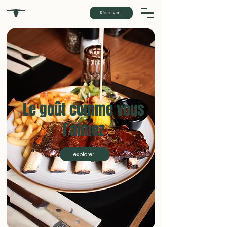
Réserver
Le goût comme vous
l’aimez
explorer