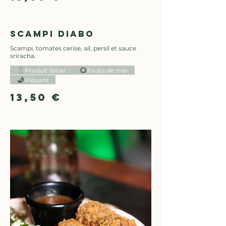
Scampi diabo
Scampi, tomates cerise, ail, persil et sauce
sriracha.
Produit laitier
Fruits de mer
Piquant
13,50 €