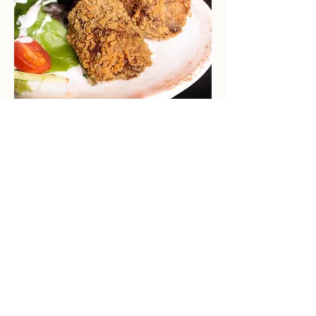
Croquettes de
Wagyu (2 pièces)
Bouchées croustillantes au cœur fondant,
préparées avec du bœuf Wagyu,
une viande d’exception reconnue pour sa
tendreté et son goût unique.
Produit laitier
Oeufs
Blé
16,00 €