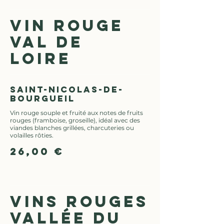
VIN ROUGE
VAL DE
LOIRE
Saint-Nicolas-de-
Bourgueil
Vin rouge souple et fruité aux notes de fruits
rouges (framboise, groseille), idéal avec des
viandes blanches grillées, charcuteries ou
volailles rôties.
26,00 €
VINS ROUGES
VALLÉE DU