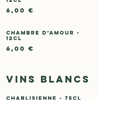
12cl
6,00 €
Chambre d’Amour -
12cl
6,00 €
VINS BLANCS
Chablisienne - 75cl
Un Chablis élégant et minéral, aux arômes
d’agrumes et de fleurs blanches, parfait pour
accompagner poissons et fruits de mer.
33,00 €