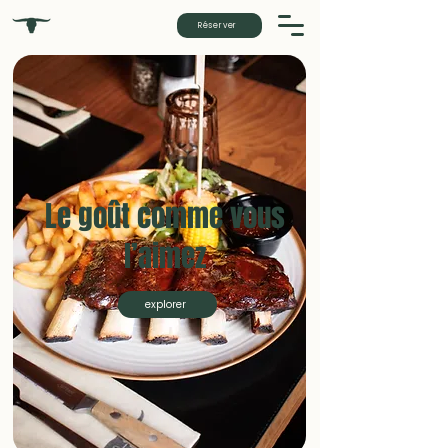
Réserver
Le goût comme vous
l’aimez
explorer