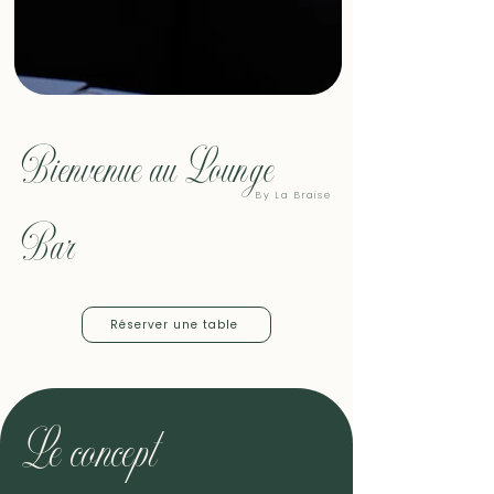
Bienvenue au Lounge
By La Braise
Bar
Réserver une table
Le concept