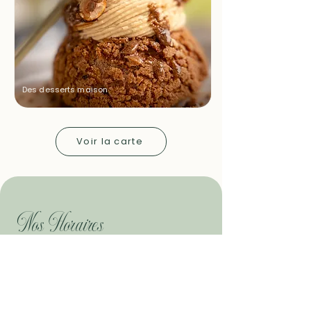
Des desserts maison
Voir la carte
Nos Horaires
Ces horaires concernent uniquement le
lounge bar
LUNDI
18h30 à 22h
MARDI
18h30 à 22h